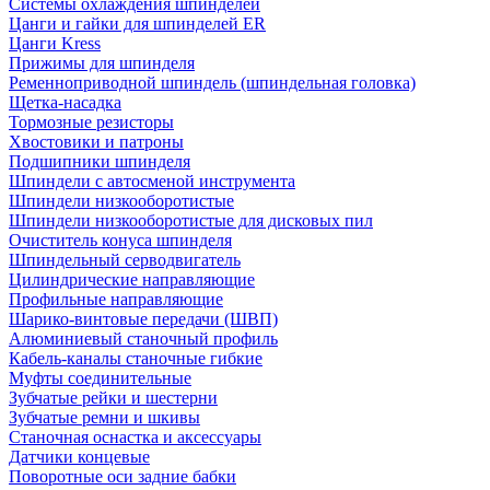
Системы охлаждения шпинделей
Цанги и гайки для шпинделей ER
Цанги Kress
Прижимы для шпинделя
Ременноприводной шпиндель (шпиндельная головка)
Щетка-насадка
Тормозные резисторы
Хвостовики и патроны
Подшипники шпинделя
Шпиндели с автосменой инструмента
Шпиндели низкооборотистые
Шпиндели низкооборотистые для дисковых пил
Очиститель конуса шпинделя
Шпиндельный серводвигатель
Цилиндрические направляющие
Профильные направляющие
Шарико-винтовые передачи (ШВП)
Алюминиевый станочный профиль
Кабель-каналы станочные гибкие
Муфты соединительные
Зубчатые рейки и шестерни
Зубчатые ремни и шкивы
Станочная оснастка и аксессуары
Датчики концевые
Поворотные оси задние бабки