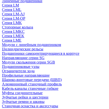
Линейные подшипники
Серия LM
Серия LML
Серия LM-AJ
Серия LM-OP
Серия LMK
Стопорные кольца
Серия LMKC
Серия LMEK
Серия LME
Модули с линейным подшипником
Цилиндрические рельсы
Подшипники самоцентрирующиеся в корпусе
Направляющие серии SG
Модули скольжения серии SGB
Подшипниковые узлы
Ограничители хода
Профильные направляющие
Шарико-винтовые передачи (ШВП)
Алюминиевый станочный профиль
Кабель-каналы станочные гибкие
Муфты соединительные
Зубчатые рейки и шестерни
Зубчатые ремни и шкивы
Станочная оснастка и аксессуары