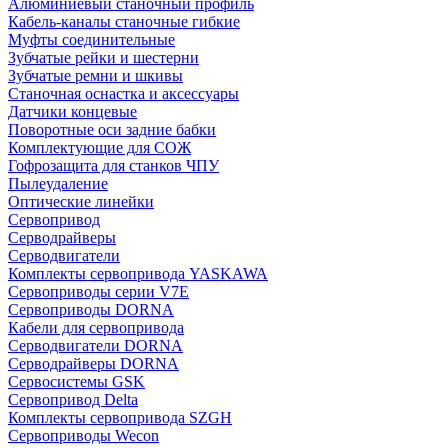
Алюминиевый станочный профиль
Кабель-каналы станочные гибкие
Муфты соединительные
Зубчатые рейки и шестерни
Зубчатые ремни и шкивы
Станочная оснастка и аксессуары
Датчики концевые
Поворотные оси задние бабки
Комплектующие для СОЖ
Гофрозащита для станков ЧПУ
Пылеудаление
Оптические линейки
Сервопривод
Серводрайверы
Серводвигатели
Комплекты сервопривода YASKAWA
Сервоприводы серии V7E
Сервоприводы DORNA
Кабели для сервопривода
Серводвигатели DORNA
Серводрайверы DORNA
Сервосистемы GSK
Сервопривод Delta
Комплекты сервопривода SZGH
Сервоприводы Wecon