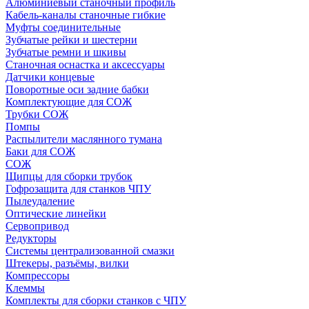
Алюминиевый станочный профиль
Кабель-каналы станочные гибкие
Муфты соединительные
Зубчатые рейки и шестерни
Зубчатые ремни и шкивы
Станочная оснастка и аксессуары
Датчики концевые
Поворотные оси задние бабки
Комплектующие для СОЖ
Трубки СОЖ
Помпы
Распылители маслянного тумана
Баки для СОЖ
СОЖ
Щипцы для сборки трубок
Гофрозащита для станков ЧПУ
Пылеудаление
Оптические линейки
Сервопривод
Редукторы
Системы централизованной смазки
Штекеры, разъёмы, вилки
Компрессоры
Клеммы
Комплекты для сборки станков с ЧПУ