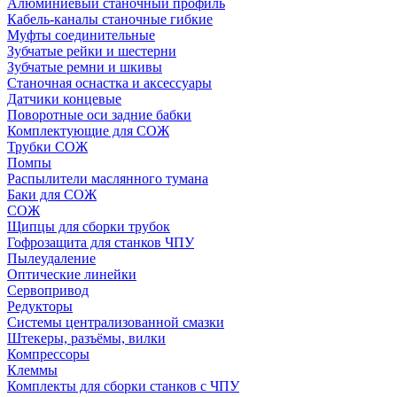
Алюминиевый станочный профиль
Кабель-каналы станочные гибкие
Муфты соединительные
Зубчатые рейки и шестерни
Зубчатые ремни и шкивы
Станочная оснастка и аксессуары
Датчики концевые
Поворотные оси задние бабки
Комплектующие для СОЖ
Трубки СОЖ
Помпы
Распылители маслянного тумана
Баки для СОЖ
СОЖ
Щипцы для сборки трубок
Гофрозащита для станков ЧПУ
Пылеудаление
Оптические линейки
Сервопривод
Редукторы
Системы централизованной смазки
Штекеры, разъёмы, вилки
Компрессоры
Клеммы
Комплекты для сборки станков с ЧПУ