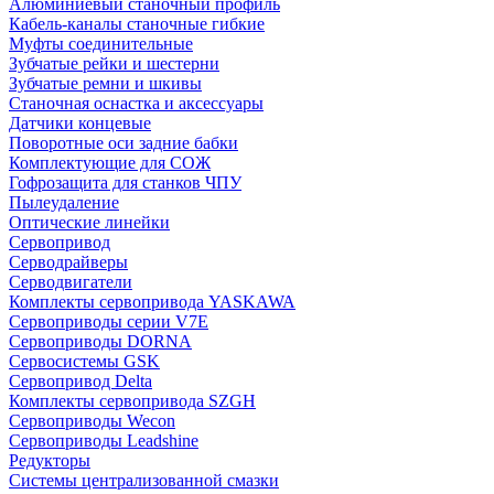
Алюминиевый станочный профиль
Кабель-каналы станочные гибкие
Муфты соединительные
Зубчатые рейки и шестерни
Зубчатые ремни и шкивы
Станочная оснастка и аксессуары
Датчики концевые
Поворотные оси задние бабки
Комплектующие для СОЖ
Гофрозащита для станков ЧПУ
Пылеудаление
Оптические линейки
Сервопривод
Серводрайверы
Серводвигатели
Комплекты сервопривода YASKAWA
Сервоприводы серии V7E
Сервоприводы DORNA
Сервосистемы GSK
Сервопривод Delta
Комплекты сервопривода SZGH
Сервоприводы Wecon
Сервоприводы Leadshine
Редукторы
Системы централизованной смазки