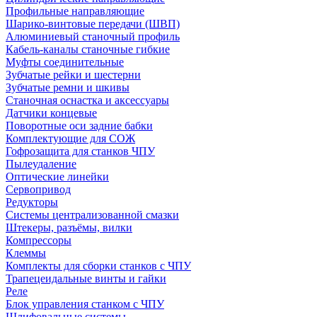
Профильные направляющие
Шарико-винтовые передачи (ШВП)
Алюминиевый станочный профиль
Кабель-каналы станочные гибкие
Муфты соединительные
Зубчатые рейки и шестерни
Зубчатые ремни и шкивы
Станочная оснастка и аксессуары
Датчики концевые
Поворотные оси задние бабки
Комплектующие для СОЖ
Гофрозащита для станков ЧПУ
Пылеудаление
Оптические линейки
Сервопривод
Редукторы
Системы централизованной смазки
Штекеры, разъёмы, вилки
Компрессоры
Клеммы
Комплекты для сборки станков с ЧПУ
Трапецеидальные винты и гайки
Реле
Блок управления станком с ЧПУ
Шлифовальные системы