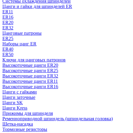
Системы охлаждения шпинделей
Цанги и гайки для шпинделей ER
ER11
ER16
ER20
ER32
Цанговые патроны
ER25
Наборы цанг ER
ER40
ER50
Ключи для цанговых патронов
Высокоточные цанги ER20
Высокоточные цанги ER25
Высокоточные цанги ER32
Высокоточные цанги ER11
Высокоточные цанги ER16
Цанги с гайками
Цанги заточные
Цанги SK
Цанги Kress
Прижимы для шпинделя
Ременноприводной шпиндель (шпиндельная головка)
Щетка-насадка
Тормозные резисторы