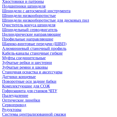
Хвостовики и патроны
Подшипники шпинделя
Шпиндели с автосменой инструмента
Шпиндели низкооборотистые
Шпиндели низкооборотистые для дисковых пил
Очиститель конуса шпинделя
Шпиндельный серводвигатель
Цилиндрические направляющие
Профильные направляющие
Шарико-винтовые передачи (ШВП)
Алюминиевый станочный профиль
Кабель-каналы станочные гибкие
Муфты соединительные
Зубчатые рейки и шестерни
Зубчатые ремни и шкивы
Станочная оснастка и аксессуары
Датчики концевые
Поворотные оси задние бабки
Комплектующие для СОЖ
Гофрозащита для станков ЧПУ
Пылеудаление
Оптические линейки
Сервопривод
Редукторы
Системы централизованной смазки