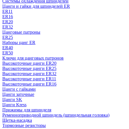
Системы охлаждения шпинделей
Цанги и гайки для шпинделей ER
ER11
ER16
ER20
ER32
Цанговые патроны
ER25
Наборы цанг ER
ER40
ER50
Ключи для цанговых патронов
Высокоточные цанги ER20
Высокоточные цанги ER25
Высокоточные цанги ER32
Высокоточные цанги ER11
Высокоточные цанги ER16
Цанги с гайками
Цанги заточные
Цанги SK
Цанги Kress
Прижимы для шпинделя
Ременноприводной шпиндель (шпиндельная головка)
Щетка-насадка
Тормозные резисторы