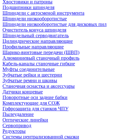
Хвостовики и патроны
Подшипники шпинделя
Шпиндели с автосменой инструмента
Шпиндели низкооборотистые
Шпиндели низкооборотистые для дисковых пил
Очиститель конуса шпинделя
Шпиндельный серводвигатель
Цилиндрические направляющие
Профильные направляющие
Шарико-винтовые передачи (ШВП)
Алюминиевый станочный профиль
Кабель-каналы станочные гибкие
Муфты соединительные
Зубчатые рейки и шестерни
Зубчатые ремни и шкивы
Станочная оснастка и аксессуары
Датчики концевые
Поворотные оси задние бабки
Комплектующие для СОЖ
Гофрозащита для станков ЧПУ
Пылеудаление
Оптические линейки
Сервопривод
Редукторы
Системы централизованной смазки