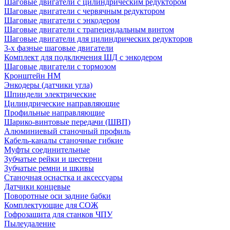
Шаговые двигатели с цилиндрическим редуктором
Шаговые двигатели с червячным редуктором
Шаговые двигатели с энкодером
Шаговые двигатели с трапецеидальным винтом
Шаговые двигатели для цилиндрических редукторов
3-х фазные шаговые двигатели
Комплект для подключения ШД с энкодером
Шаговые двигатели с тормозом
Кронштейн HM
Энкодеры (датчики угла)
Шпиндели электрические
Цилиндрические направляющие
Профильные направляющие
Шарико-винтовые передачи (ШВП)
Алюминиевый станочный профиль
Кабель-каналы станочные гибкие
Муфты соединительные
Зубчатые рейки и шестерни
Зубчатые ремни и шкивы
Станочная оснастка и аксессуары
Датчики концевые
Поворотные оси задние бабки
Комплектующие для СОЖ
Гофрозащита для станков ЧПУ
Пылеудаление