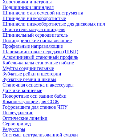
Хвостовики и патроны
Подшипники шпинделя
Шпиндели с автосменой инструмента
Шпиндели низкооборотистые
Шпиндели низкооборотистые для дисковых пил
Очиститель конуса шпинделя
Шпиндельный серводвигатель
Цилиндрические направляющие
Профильные направляющие
Шарико-винтовые передачи (ШВП)
Алюминиевый станочный профиль
Кабель-каналы станочные гибкие
Муфты соединительные
Зубчатые рейки и шестерни
Зубчатые ремни и шкивы
Станочная оснастка и аксессуары
Датчики концевые
Поворотные оси задние бабки
Комплектующие для СОЖ
Гофрозащита для станков ЧПУ
Пылеудаление
Оптические линейки
Сервопривод
Редукторы
Системы централизованной смазки