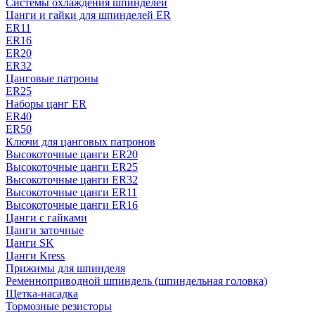
Системы охлаждения шпинделей
Цанги и гайки для шпинделей ER
ER11
ER16
ER20
ER32
Цанговые патроны
ER25
Наборы цанг ER
ER40
ER50
Ключи для цанговых патронов
Высокоточные цанги ER20
Высокоточные цанги ER25
Высокоточные цанги ER32
Высокоточные цанги ER11
Высокоточные цанги ER16
Цанги с гайками
Цанги заточные
Цанги SK
Цанги Kress
Прижимы для шпинделя
Ременноприводной шпиндель (шпиндельная головка)
Щетка-насадка
Тормозные резисторы