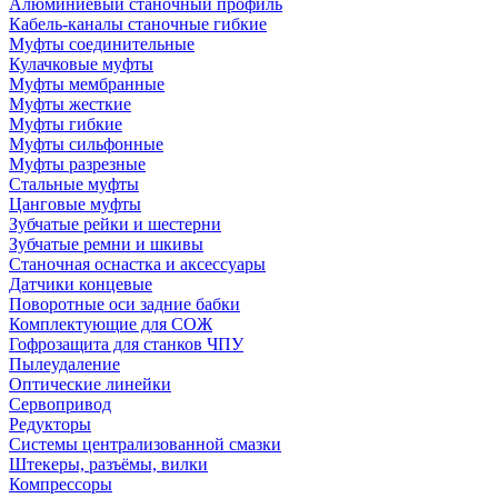
Алюминиевый станочный профиль
Кабель-каналы станочные гибкие
Муфты соединительные
Кулачковые муфты
Муфты мембранные
Муфты жесткие
Муфты гибкие
Муфты сильфонные
Муфты разрезные
Стальные муфты
Цанговые муфты
Зубчатые рейки и шестерни
Зубчатые ремни и шкивы
Станочная оснастка и аксессуары
Датчики концевые
Поворотные оси задние бабки
Комплектующие для СОЖ
Гофрозащита для станков ЧПУ
Пылеудаление
Оптические линейки
Сервопривод
Редукторы
Системы централизованной смазки
Штекеры, разъёмы, вилки
Компрессоры