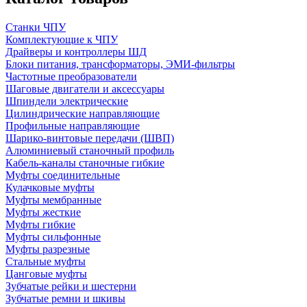
Станки ЧПУ
Комплектующие к ЧПУ
Драйверы и контроллеры ШД
Блоки питания, трансформаторы, ЭМИ-фильтры
Частотные преобразователи
Шаговые двигатели и аксессуары
Шпиндели электрические
Цилиндрические направляющие
Профильные направляющие
Шарико-винтовые передачи (ШВП)
Алюминиевый станочный профиль
Кабель-каналы станочные гибкие
Муфты соединительные
Кулачковые муфты
Муфты мембранные
Муфты жесткие
Муфты гибкие
Муфты сильфонные
Муфты разрезные
Стальные муфты
Цанговые муфты
Зубчатые рейки и шестерни
Зубчатые ремни и шкивы