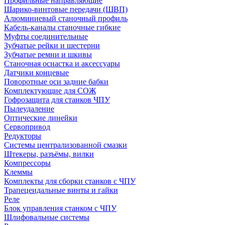
Профильные направляющие
Шарико-винтовые передачи (ШВП)
Алюминиевый станочный профиль
Кабель-каналы станочные гибкие
Муфты соединительные
Зубчатые рейки и шестерни
Зубчатые ремни и шкивы
Станочная оснастка и аксессуары
Датчики концевые
Поворотные оси задние бабки
Комплектующие для СОЖ
Гофрозащита для станков ЧПУ
Пылеудаление
Оптические линейки
Сервопривод
Редукторы
Системы централизованной смазки
Штекеры, разъёмы, вилки
Компрессоры
Клеммы
Комплекты для сборки станков с ЧПУ
Трапецеидальные винты и гайки
Реле
Блок управления станком с ЧПУ
Шлифовальные системы