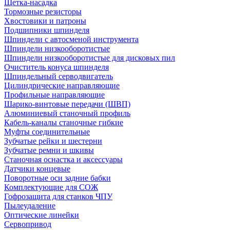
Щетка-насадка
Тормозные резисторы
Хвостовики и патроны
Подшипники шпинделя
Шпиндели с автосменой инструмента
Шпиндели низкооборотистые
Шпиндели низкооборотистые для дисковых пил
Очиститель конуса шпинделя
Шпиндельный серводвигатель
Цилиндрические направляющие
Профильные направляющие
Шарико-винтовые передачи (ШВП)
Алюминиевый станочный профиль
Кабель-каналы станочные гибкие
Муфты соединительные
Зубчатые рейки и шестерни
Зубчатые ремни и шкивы
Станочная оснастка и аксессуары
Датчики концевые
Поворотные оси задние бабки
Комплектующие для СОЖ
Гофрозащита для станков ЧПУ
Пылеудаление
Оптические линейки
Сервопривод