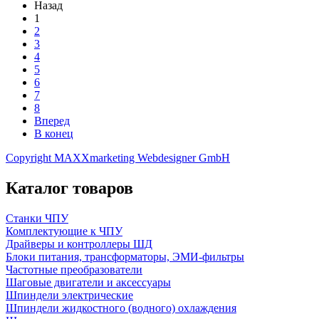
Назад
1
2
3
4
5
6
7
8
Вперед
В конец
Copyright MAXXmarketing Webdesigner GmbH
Каталог товаров
Станки ЧПУ
Комплектующие к ЧПУ
Драйверы и контроллеры ШД
Блоки питания, трансформаторы, ЭМИ-фильтры
Частотные преобразователи
Шаговые двигатели и аксессуары
Шпиндели электрические
Шпиндели жидкостного (водного) охлаждения