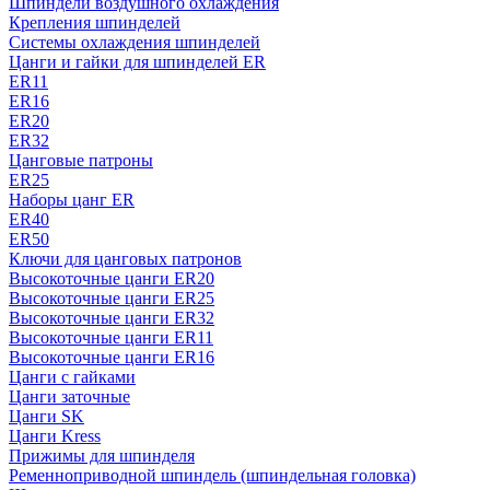
Шпиндели воздушного охлаждения
Крепления шпинделей
Системы охлаждения шпинделей
Цанги и гайки для шпинделей ER
ER11
ER16
ER20
ER32
Цанговые патроны
ER25
Наборы цанг ER
ER40
ER50
Ключи для цанговых патронов
Высокоточные цанги ER20
Высокоточные цанги ER25
Высокоточные цанги ER32
Высокоточные цанги ER11
Высокоточные цанги ER16
Цанги с гайками
Цанги заточные
Цанги SK
Цанги Kress
Прижимы для шпинделя
Ременноприводной шпиндель (шпиндельная головка)