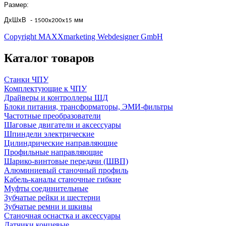
Размер:
ДхШхВ -
мм
1500х200х15
Copyright MAXXmarketing Webdesigner GmbH
Каталог товаров
Станки ЧПУ
Комплектующие к ЧПУ
Драйверы и контроллеры ШД
Блоки питания, трансформаторы, ЭМИ-фильтры
Частотные преобразователи
Шаговые двигатели и аксессуары
Шпиндели электрические
Цилиндрические направляющие
Профильные направляющие
Шарико-винтовые передачи (ШВП)
Алюминиевый станочный профиль
Кабель-каналы станочные гибкие
Муфты соединительные
Зубчатые рейки и шестерни
Зубчатые ремни и шкивы
Станочная оснастка и аксессуары
Датчики концевые