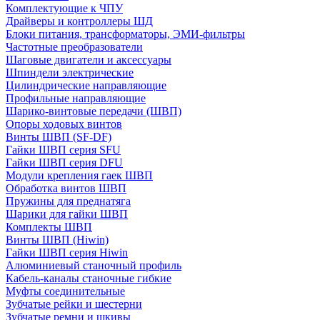
Комплектующие к ЧПУ
Драйверы и контроллеры ШД
Блоки питания, трансформаторы, ЭМИ-фильтры
Частотные преобразователи
Шаговые двигатели и аксессуары
Шпиндели электрические
Цилиндрические направляющие
Профильные направляющие
Шарико-винтовые передачи (ШВП)
Опоры ходовых винтов
Винты ШВП (SF-DF)
Гайки ШВП серия SFU
Гайки ШВП серия DFU
Модули крепления гаек ШВП
Обработка винтов ШВП
Пружины для преднатяга
Шарики для гайки ШВП
Комплекты ШВП
Винты ШВП (Hiwin)
Гайки ШВП серия Hiwin
Алюминиевый станочный профиль
Кабель-каналы станочные гибкие
Муфты соединительные
Зубчатые рейки и шестерни
Зубчатые ремни и шкивы