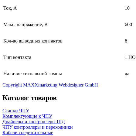
Ток, А
10
Макс. напряжение, В
600
Кол-во выводных контактов
6
Тип контакта
1 НО
Наличие сигнальной лампы
да
Copyright MAXXmarketing Webdesigner GmbH
Каталог товаров
Станки ЧПУ
Комплектующие к ЧПУ
Драйверы и контроллеры ШД
ЧПУ контроллеры и переходники
Кабели соединительные