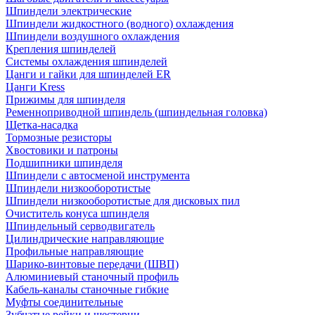
Шпиндели электрические
Шпиндели жидкостного (водного) охлаждения
Шпиндели воздушного охлаждения
Крепления шпинделей
Системы охлаждения шпинделей
Цанги и гайки для шпинделей ER
Цанги Kress
Прижимы для шпинделя
Ременноприводной шпиндель (шпиндельная головка)
Щетка-насадка
Тормозные резисторы
Хвостовики и патроны
Подшипники шпинделя
Шпиндели с автосменой инструмента
Шпиндели низкооборотистые
Шпиндели низкооборотистые для дисковых пил
Очиститель конуса шпинделя
Шпиндельный серводвигатель
Цилиндрические направляющие
Профильные направляющие
Шарико-винтовые передачи (ШВП)
Алюминиевый станочный профиль
Кабель-каналы станочные гибкие
Муфты соединительные
Зубчатые рейки и шестерни