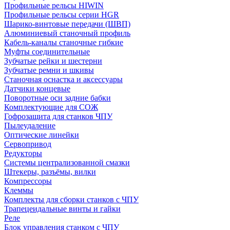
Профильные рельсы HIWIN
Профильные рельсы серии HGR
Шарико-винтовые передачи (ШВП)
Алюминиевый станочный профиль
Кабель-каналы станочные гибкие
Муфты соединительные
Зубчатые рейки и шестерни
Зубчатые ремни и шкивы
Станочная оснастка и аксессуары
Датчики концевые
Поворотные оси задние бабки
Комплектующие для СОЖ
Гофрозащита для станков ЧПУ
Пылеудаление
Оптические линейки
Сервопривод
Редукторы
Системы централизованной смазки
Штекеры, разъёмы, вилки
Компрессоры
Клеммы
Комплекты для сборки станков с ЧПУ
Трапецеидальные винты и гайки
Реле
Блок управления станком с ЧПУ