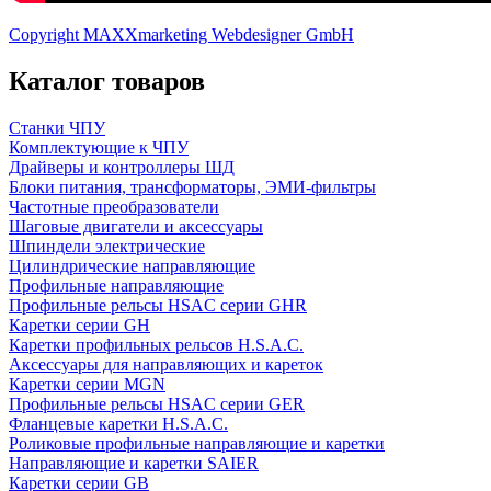
Copyright MAXXmarketing Webdesigner GmbH
Каталог товаров
Станки ЧПУ
Комплектующие к ЧПУ
Драйверы и контроллеры ШД
Блоки питания, трансформаторы, ЭМИ-фильтры
Частотные преобразователи
Шаговые двигатели и аксессуары
Шпиндели электрические
Цилиндрические направляющие
Профильные направляющие
Профильные рельсы HSAC серии GHR
Каретки серии GH
Каретки профильных рельсов H.S.A.C.
Аксессуары для направляющих и кареток
Каретки серии MGN
Профильные рельсы HSAC серии GER
Фланцевые каретки H.S.A.C.
Роликовые профильные направляющие и каретки
Направляющие и каретки SAIER
Каретки серии GB