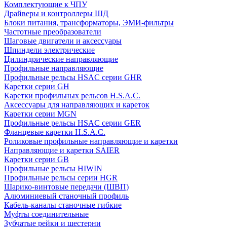
Комплектующие к ЧПУ
Драйверы и контроллеры ШД
Блоки питания, трансформаторы, ЭМИ-фильтры
Частотные преобразователи
Шаговые двигатели и аксессуары
Шпиндели электрические
Цилиндрические направляющие
Профильные направляющие
Профильные рельсы HSAC серии GHR
Каретки серии GH
Каретки профильных рельсов H.S.A.C.
Аксессуары для направляющих и кареток
Каретки серии MGN
Профильные рельсы HSAC серии GER
Фланцевые каретки H.S.A.C.
Роликовые профильные направляющие и каретки
Направляющие и каретки SAIER
Каретки серии GB
Профильные рельсы HIWIN
Профильные рельсы серии HGR
Шарико-винтовые передачи (ШВП)
Алюминиевый станочный профиль
Кабель-каналы станочные гибкие
Муфты соединительные
Зубчатые рейки и шестерни