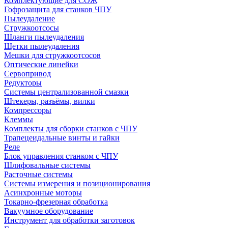
Комплектующие для СОЖ
Гофрозащита для станков ЧПУ
Пылеудаление
Стружкоотсосы
Шланги пылеудаления
Щетки пылеудаления
Мешки для стружкоотсосов
Оптические линейки
Сервопривод
Редукторы
Системы централизованной смазки
Штекеры, разъёмы, вилки
Компрессоры
Клеммы
Комплекты для сборки станков с ЧПУ
Трапецеидальные винты и гайки
Реле
Блок управления станком с ЧПУ
Шлифовальные системы
Расточные системы
Системы измерения и позиционирования
Асинхронные моторы
Токарно-фрезерная обработка
Вакуумное оборудование
Инструмент для обработки заготовок