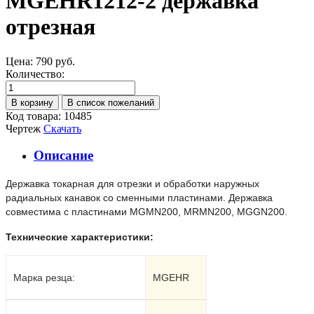
MGEHR1212-2 державка
отрезная
Цена:
790 руб.
Количество:
Код товара: 10485
Чертеж
Скачать
Описание
Державка токарная для отрезки и обработки наружных
радиальных канавок со сменными пластинами. Державка
совместима с пластинами MGMN
20
0, MRMN
20
0, MGGN
20
0.
Технические характеристики:
Марка резца:
MGEH
R