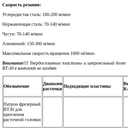
Скорость резания:
Углеродистая сталь: 100-200 м/мин
Нержавеющая сталь: 70-140 м/мин
Чугун: 70-140 м/мин
Алюминий: 150-300 м/мин
Максимальная скорость вращения 1600 об/мин.
Внимание!!!
Твердосплавные пластины и штревельный болт
BT-30 в комплект не входят
Диапазон
В
Обозначение
Подходящие пластины
расточки
К
Патрон фрезерный
BT30 для
крепления
расточной головки