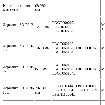
Расточная головка
08-280
NBH2084
мм
TGGT09020Х,
Державка SBJ2012-
М2
12-17 мм
TPGH090202L,
53L
Т
TPGH090204L
TBGT060102,
Державка SBJ2010-
10-13 мм
TBGT060104, TBGT060102L,
М
40L
TBGT060104L
TBGT060102,
Державка SBJ2008-
8-11 мм
TBGT060104, TBGT060102L,
М
32L
TBGT060104L
TPGT11030Х, TPGH110302,
Державка SBJ2020-
20-130
TPGH110304, TPGH110302L,
M
83L
мм
TPGH110304L