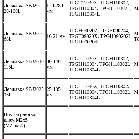
TPGT11030Х, TPGH110302,
Державка SBJ20-
120-280
TPGH110304, TPGH110302L,
M
20-100L
мм
TPGH110304L
TPGH090202, TPGH090204,
Державка SBJ2016-
М2
16-21 мм
TPGT09020Х, TPGH090202L,
68L
Т
TPGH090204L
TPGT11030Х, TPGH110302,
Державка SBJ2030-
30-140
TPGH110304, TPGH110302L,
M
115L
мм
TPGH110304L
TPGT11030Х, TPGH110302,
Державка SBJ2025-
25-135
TPGH110304, TPGH110302L,
M
96L
мм
TPGH110304L
Шестигранный
ключ М2х5
(М2.5х60)