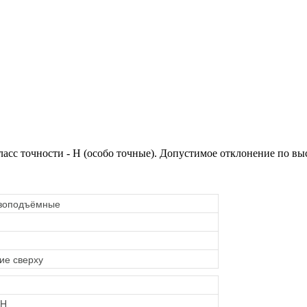
с точности - H (особо точные). Допустимое отклонение по выс
узоподъёмные
ие сверху
RH