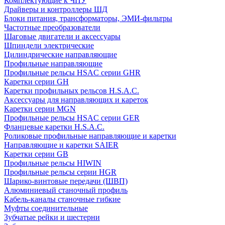
Комплектующие к ЧПУ
Драйверы и контроллеры ШД
Блоки питания, трансформаторы, ЭМИ-фильтры
Частотные преобразователи
Шаговые двигатели и аксессуары
Шпиндели электрические
Цилиндрические направляющие
Профильные направляющие
Профильные рельсы HSAC серии GHR
Каретки серии GH
Каретки профильных рельсов H.S.A.C.
Аксессуары для направляющих и кареток
Каретки серии MGN
Профильные рельсы HSAC серии GER
Фланцевые каретки H.S.A.C.
Роликовые профильные направляющие и каретки
Направляющие и каретки SAIER
Каретки серии GB
Профильные рельсы HIWIN
Профильные рельсы серии HGR
Шарико-винтовые передачи (ШВП)
Алюминиевый станочный профиль
Кабель-каналы станочные гибкие
Муфты соединительные
Зубчатые рейки и шестерни