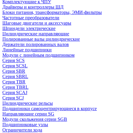
Комплектующие к ЧПУ
Драйверы и контроллеры ШД
Блоки питания, трансформаторы, ЭМИ-фильтры
Частотные преобразователи
Шаговые двигатели и аксессуары
Шпиндели электрические
Цилиндрические направляющие
Полированные валы цилиндрические
Держатели полированных валов
Линейные подшипники
Модули с линейным подшипником
Серия SCS
Серия SCSL
Серия SBR
Серия SBRL
Серия TBR
Серия TBRL
Серия SCAJ
Серия SCJ
Цилиндрические рельсы
Подшипники самоцентрирующиеся в корпусе
Направляющие серии SG
Модули скольжения серии SGB
Подшипниковые узлы
Ограничители хода