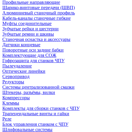
Профильные направляющие
Шарико-винтовые передачи (ШВП)
Алюминиевый станочный профиль
Кабель-каналы станочные гибкие
Муфты соединительные
Зубчатые рейки и шестерни
Зубчатые ремни и шкивы
Станочная оснастка и аксессуары
Датчики концевые
Поворотные оси задние бабки
Комплектующие для СОЖ
Гофрозащита для станков ЧПУ
Пылеудаление
Оптические линейки
Сервопривод
Редукторы
Системы централизованной смазки
Штекеры, разъёмы, вилки
Компрессоры
Клеммы
Комплекты для сборки станков с ЧПУ
Трапецеидальные винты и гайки
Реле
Блок управления станком с ЧПУ
Шлифовальные системы