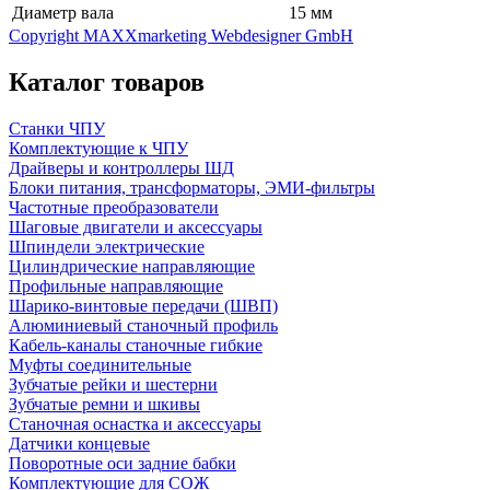
Диаметр вала
15 мм
Copyright MAXXmarketing Webdesigner GmbH
Каталог товаров
Станки ЧПУ
Комплектующие к ЧПУ
Драйверы и контроллеры ШД
Блоки питания, трансформаторы, ЭМИ-фильтры
Частотные преобразователи
Шаговые двигатели и аксессуары
Шпиндели электрические
Цилиндрические направляющие
Профильные направляющие
Шарико-винтовые передачи (ШВП)
Алюминиевый станочный профиль
Кабель-каналы станочные гибкие
Муфты соединительные
Зубчатые рейки и шестерни
Зубчатые ремни и шкивы
Станочная оснастка и аксессуары
Датчики концевые
Поворотные оси задние бабки
Комплектующие для СОЖ