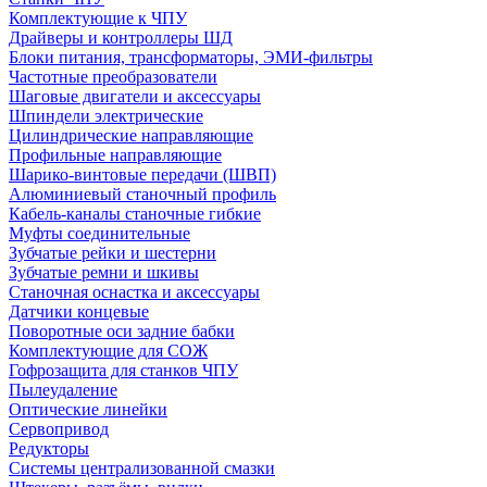
Комплектующие к ЧПУ
Драйверы и контроллеры ШД
Блоки питания, трансформаторы, ЭМИ-фильтры
Частотные преобразователи
Шаговые двигатели и аксессуары
Шпиндели электрические
Цилиндрические направляющие
Профильные направляющие
Шарико-винтовые передачи (ШВП)
Алюминиевый станочный профиль
Кабель-каналы станочные гибкие
Муфты соединительные
Зубчатые рейки и шестерни
Зубчатые ремни и шкивы
Станочная оснастка и аксессуары
Датчики концевые
Поворотные оси задние бабки
Комплектующие для СОЖ
Гофрозащита для станков ЧПУ
Пылеудаление
Оптические линейки
Сервопривод
Редукторы
Системы централизованной смазки