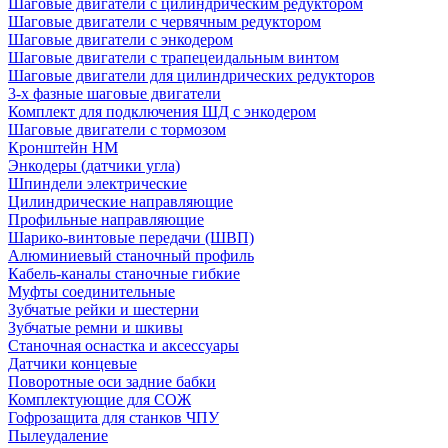
Шаговые двигатели с цилиндрическим редуктором
Шаговые двигатели с червячным редуктором
Шаговые двигатели с энкодером
Шаговые двигатели с трапецеидальным винтом
Шаговые двигатели для цилиндрических редукторов
3-х фазные шаговые двигатели
Комплект для подключения ШД с энкодером
Шаговые двигатели с тормозом
Кронштейн HM
Энкодеры (датчики угла)
Шпиндели электрические
Цилиндрические направляющие
Профильные направляющие
Шарико-винтовые передачи (ШВП)
Алюминиевый станочный профиль
Кабель-каналы станочные гибкие
Муфты соединительные
Зубчатые рейки и шестерни
Зубчатые ремни и шкивы
Станочная оснастка и аксессуары
Датчики концевые
Поворотные оси задние бабки
Комплектующие для СОЖ
Гофрозащита для станков ЧПУ
Пылеудаление