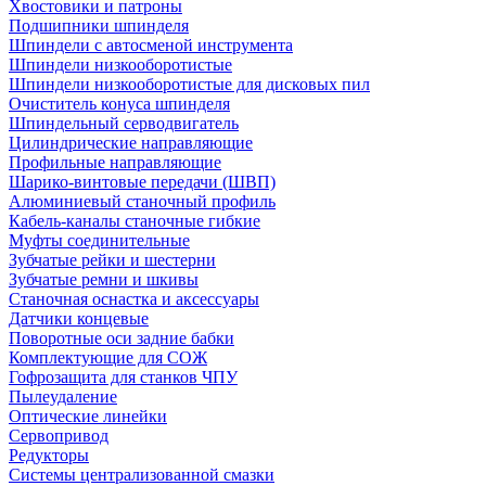
Хвостовики и патроны
Подшипники шпинделя
Шпиндели с автосменой инструмента
Шпиндели низкооборотистые
Шпиндели низкооборотистые для дисковых пил
Очиститель конуса шпинделя
Шпиндельный серводвигатель
Цилиндрические направляющие
Профильные направляющие
Шарико-винтовые передачи (ШВП)
Алюминиевый станочный профиль
Кабель-каналы станочные гибкие
Муфты соединительные
Зубчатые рейки и шестерни
Зубчатые ремни и шкивы
Станочная оснастка и аксессуары
Датчики концевые
Поворотные оси задние бабки
Комплектующие для СОЖ
Гофрозащита для станков ЧПУ
Пылеудаление
Оптические линейки
Сервопривод
Редукторы
Системы централизованной смазки