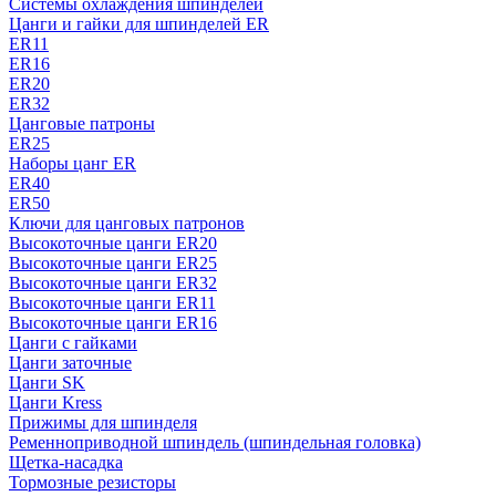
Системы охлаждения шпинделей
Цанги и гайки для шпинделей ER
ER11
ER16
ER20
ER32
Цанговые патроны
ER25
Наборы цанг ER
ER40
ER50
Ключи для цанговых патронов
Высокоточные цанги ER20
Высокоточные цанги ER25
Высокоточные цанги ER32
Высокоточные цанги ER11
Высокоточные цанги ER16
Цанги с гайками
Цанги заточные
Цанги SK
Цанги Kress
Прижимы для шпинделя
Ременноприводной шпиндель (шпиндельная головка)
Щетка-насадка
Тормозные резисторы