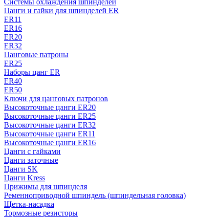
Системы охлаждения шпинделей
Цанги и гайки для шпинделей ER
ER11
ER16
ER20
ER32
Цанговые патроны
ER25
Наборы цанг ER
ER40
ER50
Ключи для цанговых патронов
Высокоточные цанги ER20
Высокоточные цанги ER25
Высокоточные цанги ER32
Высокоточные цанги ER11
Высокоточные цанги ER16
Цанги с гайками
Цанги заточные
Цанги SK
Цанги Kress
Прижимы для шпинделя
Ременноприводной шпиндель (шпиндельная головка)
Щетка-насадка
Тормозные резисторы