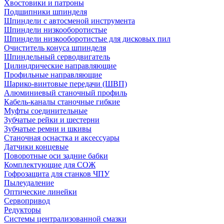
Хвостовики и патроны
Подшипники шпинделя
Шпиндели с автосменой инструмента
Шпиндели низкооборотистые
Шпиндели низкооборотистые для дисковых пил
Очиститель конуса шпинделя
Шпиндельный серводвигатель
Цилиндрические направляющие
Профильные направляющие
Шарико-винтовые передачи (ШВП)
Алюминиевый станочный профиль
Кабель-каналы станочные гибкие
Муфты соединительные
Зубчатые рейки и шестерни
Зубчатые ремни и шкивы
Станочная оснастка и аксессуары
Датчики концевые
Поворотные оси задние бабки
Комплектующие для СОЖ
Гофрозащита для станков ЧПУ
Пылеудаление
Оптические линейки
Сервопривод
Редукторы
Системы централизованной смазки