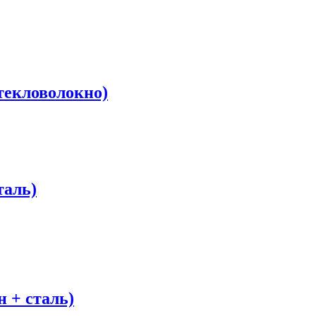
екловолокно)
таль)
 + сталь)