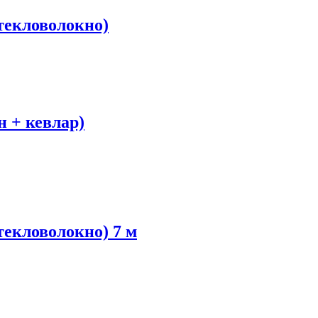
екловолокно)
 + кевлар)
екловолокно) 7 м