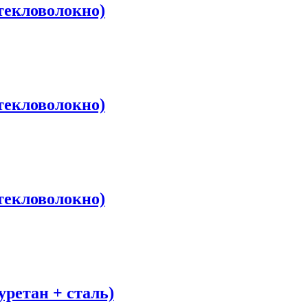
екловолокно)
екловолокно)
екловолокно)
етан + сталь)