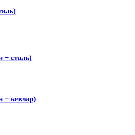
таль)
 + сталь)
 + кевлар)