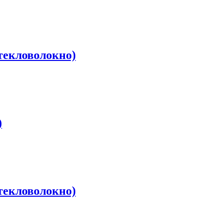
екловолокно)
)
екловолокно)