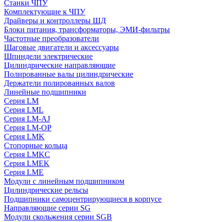
Станки ЧПУ
Комплектующие к ЧПУ
Драйверы и контроллеры ШД
Блоки питания, трансформаторы, ЭМИ-фильтры
Частотные преобразователи
Шаговые двигатели и аксессуары
Шпиндели электрические
Цилиндрические направляющие
Полированные валы цилиндрические
Держатели полированных валов
Линейные подшипники
Серия LM
Серия LML
Серия LM-AJ
Серия LM-OP
Серия LMK
Стопорные кольца
Серия LMKC
Серия LMEK
Серия LME
Модули с линейным подшипником
Цилиндрические рельсы
Подшипники самоцентрирующиеся в корпусе
Направляющие серии SG
Модули скольжения серии SGB