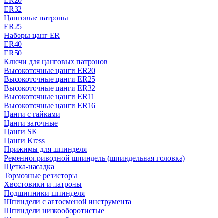
ER20
ER32
Цанговые патроны
ER25
Наборы цанг ER
ER40
ER50
Ключи для цанговых патронов
Высокоточные цанги ER20
Высокоточные цанги ER25
Высокоточные цанги ER32
Высокоточные цанги ER11
Высокоточные цанги ER16
Цанги с гайками
Цанги заточные
Цанги SK
Цанги Kress
Прижимы для шпинделя
Ременноприводной шпиндель (шпиндельная головка)
Щетка-насадка
Тормозные резисторы
Хвостовики и патроны
Подшипники шпинделя
Шпиндели с автосменой инструмента
Шпиндели низкооборотистые