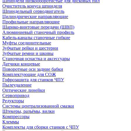
Шпиндели низкооборотистые для дисковых пил
Очиститель конуса шпинделя
Шпиндельный серводвигатель
Цилиндрические направляющие
Профильные направляющие
Шарико-винтовые передачи (ШВП)
Алюминиевый станочный профиль
Кабель-каналы станочные гибкие
Муфты соединительные
Зубчатые рейки и шестерни
Зубчатые ремни и шкивы
Станочная оснастка и аксессуары
Датчики концевые
Поворотные оси задние бабки
Комплектующие для СОЖ
Гофрозащита для станков ЧПУ
Пылеудаление
Оптические линейки
Сервопривод
Редукторы
Системы централизованной смазки
Штекеры, разъёмы, вилки
Компрессоры
Клеммы
Комплекты для сборки станков с ЧПУ