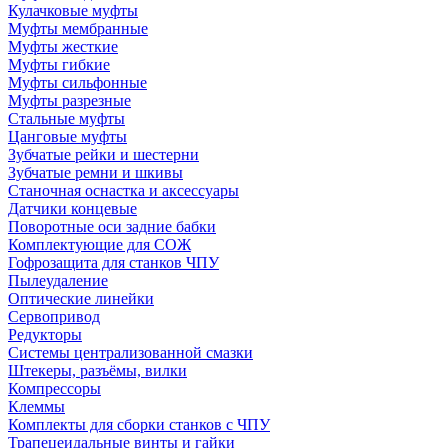
Кулачковые муфты
Муфты мембранные
Муфты жесткие
Муфты гибкие
Муфты сильфонные
Муфты разрезные
Стальные муфты
Цанговые муфты
Зубчатые рейки и шестерни
Зубчатые ремни и шкивы
Станочная оснастка и аксессуары
Датчики концевые
Поворотные оси задние бабки
Комплектующие для СОЖ
Гофрозащита для станков ЧПУ
Пылеудаление
Оптические линейки
Сервопривод
Редукторы
Системы централизованной смазки
Штекеры, разъёмы, вилки
Компрессоры
Клеммы
Комплекты для сборки станков с ЧПУ
Трапецеидальные винты и гайки