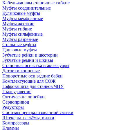
Кабель-каналы станочные гибкие
Муфты соединительные
Кулачковые муфты
Муфты мембранные
Муфты жесткие
Муфты гибкие
Муфты сильфонные
Муфты разрезные
Стальные муфты
Цанговые муфты
Зубчатые рейки и шестерни
Зубчатые ремни и шкивы
Станочная оснастка и аксессуары
Датчики концевые
Поворотные оси задние бабки
Комплектующие для СОЖ
Гофрозащита для станков ЧПУ
Пылеудаление
Оптические линейки
Сервопривод
Редукторы
Системы централизованной смазки
Штекеры, разъёмы, вилки
Компрессоры
Клеммы