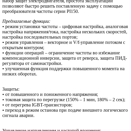
набор защит электродвигателя, простота эксплуатации
позволяют быстро решить поставленную задачу с помощью
преобразователя частоты серии PI150.
Предлагаемые функции:
• режим установки частоты – цифровая настройка, аналоговая
настройка напряжения/тока, настройка нескольких скоростей,
настройка последовательных портов;
• режим управления – векторное и V/f-управление потоком с
открытым контуром;
• функции операций – ограничение частоты во избежание
компенсационной инверсии, защита от реверса, защита ПИД-
регулятора от самонастройки.
• улучшенная функция поддержки повышенного момента на
низких оборотах.
Защиты:
• от повышенного и пониженного напряжения;
• токовая защита по перегрузке (150% – 1 мин, 180% – 2 сек);
• от перегрева IGBT-транзисторов;
• переход в режим останова при подаче внешнего логического
сигнала аварии.
Управление направлением и частотой вращения: