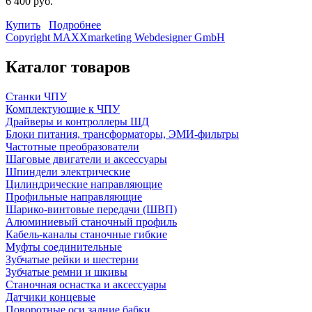
6 400 руб.
Купить
Подробнее
Copyright MAXXmarketing Webdesigner GmbH
Каталог товаров
Станки ЧПУ
Комплектующие к ЧПУ
Драйверы и контроллеры ШД
Блоки питания, трансформаторы, ЭМИ-фильтры
Частотные преобразователи
Шаговые двигатели и аксессуары
Шпиндели электрические
Цилиндрические направляющие
Профильные направляющие
Шарико-винтовые передачи (ШВП)
Алюминиевый станочный профиль
Кабель-каналы станочные гибкие
Муфты соединительные
Зубчатые рейки и шестерни
Зубчатые ремни и шкивы
Станочная оснастка и аксессуары
Датчики концевые
Поворотные оси задние бабки