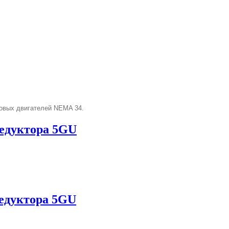
говых двигателей NEMA 34.
редуктора 5GU
редуктора 5GU