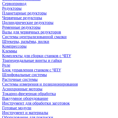
Сервопривод
Редукторы
Планетарные редукторы
Червячные редукторы
Цилиндрические редукторы
Ременные редукторы
Валы для червячных редукторов
Системы централизованной смазки
Штекеры, разъёмы, вилки
Компрессоры
Клеммы
Комплекты для сборки станков с ЧПУ
Трапецеидальные винты и гайки
Реле
Блок управления станком с ЧПУ
Шлифовальные системы
Расточные системы
Системы измерения и позиционирования
Асинхронные моторы
Токарно-фрезерная обработка
Вакуумное оборудование
Инструмент для обработки заготовок
Готовые модули
Инструмент и материалы
Оборудование для покраски