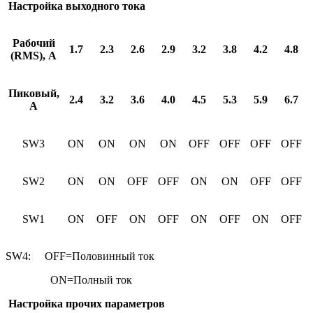
Настройка выходного тока
Рабочий
1.7
2.3
2.6
2.9
3.2
3.8
4.2
4.8
(RMS), А
Пиковый,
2.4
3.2
3.6
4.0
4.5
5.3
5.9
6.7
А
SW3
ON
ON
ON
ON
OFF
OFF
OFF
OFF
SW2
ON
ON
OFF
OFF
ON
ON
OFF
OFF
SW1
ON
OFF
ON
OFF
ON
OFF
ON
OFF
SW4: OFF=Половинный ток
ON=Полный ток
Настройка прочих параметров