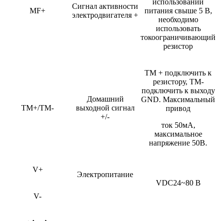
использовании
Сигнал активности
MF+
питания свыше 5 В,
электродвигателя +
необходимо
использовать
токоограничивающий
резистор
TM + подключить к
резистору, TM-
подключить к выходу
Домашний
GND. Максимальный
TM+/TM-
выходной сигнал
привод
+/-
ток 50мА,
максимальное
напряжение 50В.
V+
Электропитание
VDC24~80 В
V-