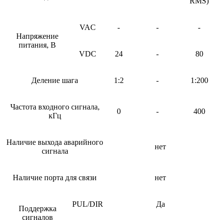
RMS)
VAC
-
-
-
Напряжение
питания, В
VDC
24
-
80
Деление шага
1:2
-
1:200
Частота входного сигнала,
0
-
400
кГц
Наличие выхода аварийного
нет
сигнала
Наличие порта для связи
нет
PUL/DIR
Да
Поддержка
сигналов