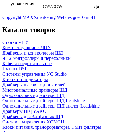
управления
CW/CCW
Да
Copyright MAXXmarketing Webdesigner GmbH
Каталог товаров
Станки ЧПУ
Комплектующие к ЧПУ
Драйверы и контроллеры ШД
ЧПУ контроллеры и переходники
Кабели соединительные
Пульты DSP
Системы управления NC Studio
Кнопки и индикаторы
Драйверы шаговых двигателей
Многоканальные драйверы ШД
Одноканальные драйверы ШД
Одноканальные драйверы ШД Leadshine
Одноканальные драйверы ШД аналог Leadshine
Драйверы ШД YAKO
Драйверы для 3-х фазных ШД
Системы управления XCMCU
Блоки питания, трансформаторы, ЭМИ-фильтры