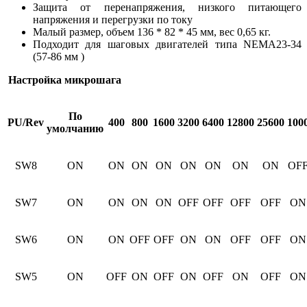
Защита от перенапряжения, низкого питающего
напряжения и перегрузки по току
Малый размер, объем 136 * 82 * 45 мм, вес 0,65 кг.
Подходит для шаговых двигателей типа NEMA23-34
(57-86 мм )
Настройка микрошага
По
PU/Rev
400
800
1600
3200
6400
12800
25600
100
умолчанию
SW8
ON
ON
ON
ON
ON
ON
ON
ON
OF
SW7
ON
ON
ON
ON
OFF
OFF
OFF
OFF
ON
SW6
ON
ON
OFF
OFF
ON
ON
OFF
OFF
ON
SW5
ON
OFF
ON
OFF
ON
OFF
ON
OFF
ON