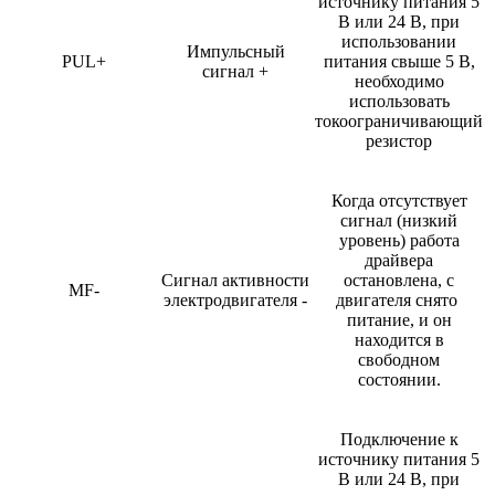
источнику питания 5
В или 24 В, при
использовании
Импульсный
PUL+
питания свыше 5 В,
сигнал +
необходимо
использовать
токоограничивающий
резистор
Когда отсутствует
сигнал (низкий
уровень) работа
драйвера
Сигнал активности
остановлена, с
MF-
электродвигателя -
двигателя снято
питание, и он
находится в
свободном
состоянии.
Подключение к
источнику питания 5
В или 24 В, при