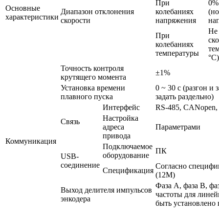
При
0%
Основные
Диапазон отклонения
колебаниях
(н
характеристики
скорости
напряжения
на
Не 
При
ск
колебаниях
тем
температуры
°C)
Точность контроля
±1%
крутящего момента
Установка времени
0 ~ 30 с (разгон и
плавного пуска
задать раздельно)
Интерфейс
RS-485, CANopen, 
Настройка
Связь
адреса
Параметрами
привода
Коммуникация
Подключаемое
ПК
оборудование
USB-
соединение
Согласно специфи
Спецификация
(12M)
Фаза A, фаза B, фа
Выход делителя импульсов
частоты для лине
энкодера
быть установлено