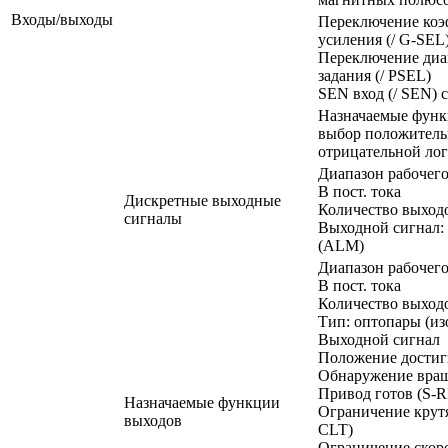
Входы/выходы
Переключение ко
усиления (/ G-SEL
Переключение диа
задания (/ PSEL)
SEN вход (/ SEN) 
Назначаемые функ
выбор положитель
отрицательной ло
Диапазон рабочего
В пост. тока
Дискретные выходные
Количество выходо
сигналы
Выходной сигнал:
(ALM)
Диапазон рабочего
В пост. тока
Количество выходо
Тип: оптопары (и
Выходной сигнал
Положение достиг
Обнаружение вращ
Привод готов (S-
Назначаемые функции
Ограничение крутя
выходов
CLT)
Ограничение скоро