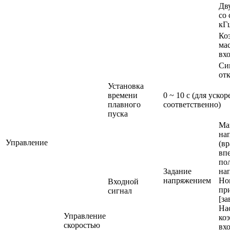
Дв
со 
кГ
Ко
ма
вхо
Си
от
Установка
времени
0 ~ 10 с (для уско
плавного
соответственно)
пуска
Ма
на
Управление
(в
вп
по
Задание
на
напряжением
Но
Входной
при
сигнал
[за
На
Управление
ко
скоростью
вх