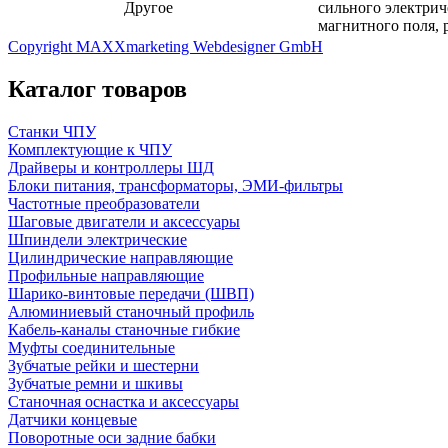
Другое
сильного электрич
магнитного поля, р
Copyright MAXXmarketing Webdesigner GmbH
Каталог товаров
Станки ЧПУ
Комплектующие к ЧПУ
Драйверы и контроллеры ШД
Блоки питания, трансформаторы, ЭМИ-фильтры
Частотные преобразователи
Шаговые двигатели и аксессуары
Шпиндели электрические
Цилиндрические направляющие
Профильные направляющие
Шарико-винтовые передачи (ШВП)
Алюминиевый станочный профиль
Кабель-каналы станочные гибкие
Муфты соединительные
Зубчатые рейки и шестерни
Зубчатые ремни и шкивы
Станочная оснастка и аксессуары
Датчики концевые
Поворотные оси задние бабки