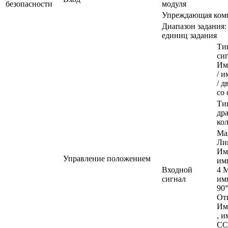
безопасности
модуля
Упреждающая ком
Диапазон задания:
единиц задания
Ти
сиг
Им
/ 
/ 
со 
Ти
др
ко
Мак
Ли
Им
Управление положением
им
Входной
4 
сигнал
им
90
От
Им
, 
CC