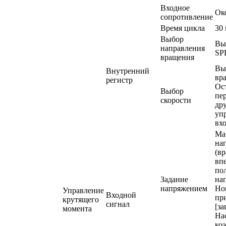
Входное
Ок
сопротивление
Время цикла
30
Выбор
Выб
направления
SP
вращения
Вы
Внутренний
вр
регистр
Ос
Выбор
пе
скорости
др
упр
вх
Ма
на
(в
вп
по
Задание
на
напряжением
Но
Управление
Входной
при
крутящего
сигнал
[за
момента
На
ко