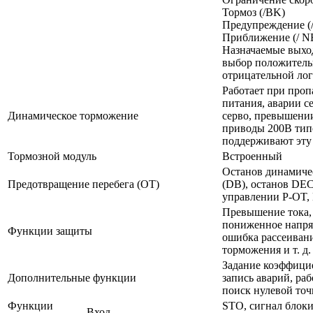
Тормоз (/BK)
Предупреждение 
Приближение (/ 
Назначаемые выхо
выбор положитель
отрицательной ло
Работает при проп
питания, аварии с
Динамическое торможение
серво, превышении
приводы 200В тип
поддерживают эт
Тормозной модуль
Встроенный
Останов динамиче
Предотвращение перебега (OT)
(DB), останов DEC
управлении P-OT,
Превышение тока,
пониженное напряж
Функции защиты
ошибка рассеиван
торможения и т. д.
Задание коэффици
Дополнительные функции
запись аварий, ра
поиск нулевой точк
Функции
STO, сигнал блок
Вход