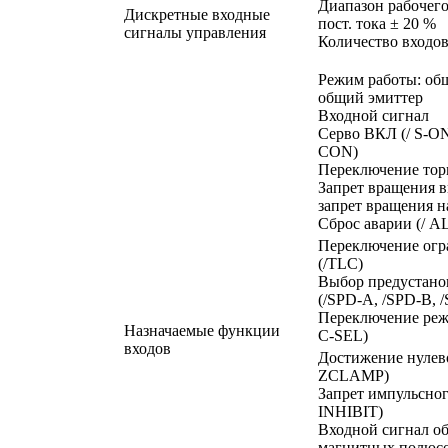
Диапазон рабочего
Дискретные входные
пост. тока ± 20 %
сигналы управления
Количество входов
Режим работы: об
общий эмиттер
Входной сигнал
Серво ВКЛ (/ S-ON
CON)
Переключение тор
Запрет вращения в
запрет вращения н
Сброс аварии (/ 
Переключение огр
(/TLC)
Выбор предустано
(/SPD-A, /SPD-B, 
Переключение реж
Назначаемые функции
C-SEL)
входов
Достижение нулево
ZCLAMP)
Запрет импульсного
INHIBIT)
Входной сигнал о
магнитных полюсо