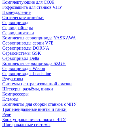
Комплектующие для СОЖ
Гофрозащита для станков ЧПУ
Пылеудаление
Оптические линейки
Сервопривод
Серводрайверы
Серводвигатели
Комплекты сервопривода YASKAWA
Сервоприводы серии V7E
Сервоприводы DORNA
Сервосистемы GSK
Сервопривод Delta
Комплекты сервопривода SZGH
Сервоприводы Wecon
Сервоприводы Leadshine
Редукторы
Системы централизованной смазки
Штекеры, разъёмы, вилки
Компрессоры
Клеммы
Комплекты для сборки станков с ЧПУ
Трапецеидальные винты и гайки
Реле
Блок управления станком с ЧПУ
Шлифовальные системы