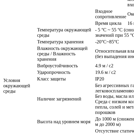
вх
Входное
Ок
сопротивление
Время цикла
16
Температура окружающей
- 5 °C ~ 55 °C (с
среды
значений при 55 °C
Температура хранения
-20°C~85°C
Влажность окружающей
Относительная вл
среды / Влажность
(без выпадения ин
хранения
Виброустойчивость
4.9 м / с2
Ударопрочность
19.6 м / с2
Класс защиты
IP20
Условия
Без агрессивных г
окружающей
легковоспламеняю
среды
Без воды, масла и
Наличие загрязнений
Среда с низким ко
пепла, солей и ме
порошков
До 1000 м (снижен
Высота над уровнем моря
м до 2000 м)
Отсутствие статич