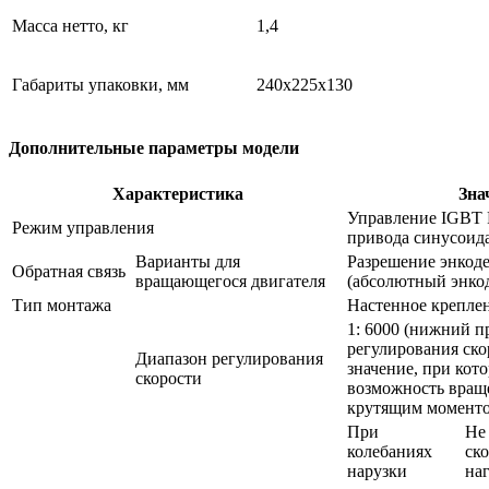
Масса нетто, кг
1,4
Габариты упаковки, мм
240x225x130
Дополнительные параметры модели
Характеристика
Зна
Управление IGBT
Режим управления
привода синусоида
Варианты для
Разрешение энкодер
Обратная связь
вращающегося двигателя
(абсолютный энко
Тип монтажа
Настенное креплен
1: 6000 (нижний п
регулирования скор
Диапазон регулирования
значение, при кот
скорости
возможность враще
крутящим момент
При
Не 
колебаниях
ск
нарузки
на