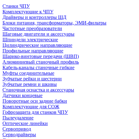
Станки ЧПУ
Комплектующие к ЧПУ
Драйверы и контроллеры ШД
Блоки питания, трансформаторы, ЭМИ-фильтры
Частотные преобразователи
Шаговые двигатели и аксессуары
Шпиндели электрические
Цилиндрические направляющие
Профильные направляющие
Шарико-винтовые передачи (ШВП)
Алюминиевый станочный профиль
Кабель-каналы станочные гибкие
Муфты соединительные
Зубчатые рейки и шестерни
Зубчатые ремни и шкивы
Станочная оснастка и аксессуары
Датчики концевые
Поворотные оси задние бабки
Комплектующие для СОЖ
Гофрозащита для станков ЧПУ
Пылеудаление
Оптические линейки
Сервопривод
Серводрайверы