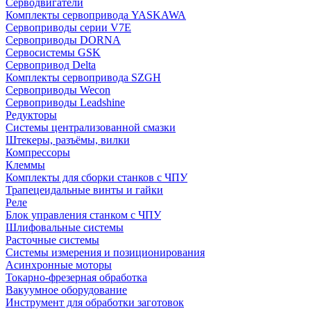
Серводвигатели
Комплекты сервопривода YASKAWA
Сервоприводы серии V7E
Сервоприводы DORNA
Сервосистемы GSK
Сервопривод Delta
Комплекты сервопривода SZGH
Сервоприводы Wecon
Сервоприводы Leadshine
Редукторы
Системы централизованной смазки
Штекеры, разъёмы, вилки
Компрессоры
Клеммы
Комплекты для сборки станков с ЧПУ
Трапецеидальные винты и гайки
Реле
Блок управления станком с ЧПУ
Шлифовальные системы
Расточные системы
Системы измерения и позиционирования
Асинхронные моторы
Токарно-фрезерная обработка
Вакуумное оборудование
Инструмент для обработки заготовок