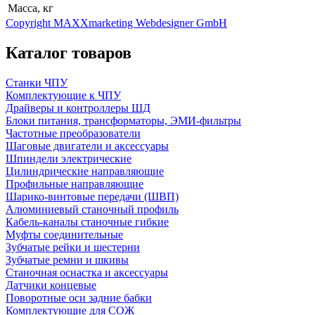
Масса, кг
Copyright MAXXmarketing Webdesigner GmbH
Каталог товаров
Станки ЧПУ
Комплектующие к ЧПУ
Драйверы и контроллеры ШД
Блоки питания, трансформаторы, ЭМИ-фильтры
Частотные преобразователи
Шаговые двигатели и аксессуары
Шпиндели электрические
Цилиндрические направляющие
Профильные направляющие
Шарико-винтовые передачи (ШВП)
Алюминиевый станочный профиль
Кабель-каналы станочные гибкие
Муфты соединительные
Зубчатые рейки и шестерни
Зубчатые ремни и шкивы
Станочная оснастка и аксессуары
Датчики концевые
Поворотные оси задние бабки
Комплектующие для СОЖ