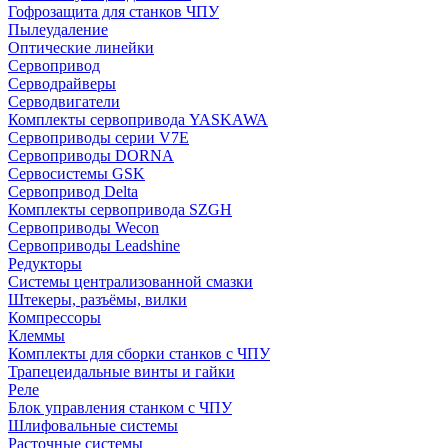
Гофрозащита для станков ЧПУ
Пылеудаление
Оптические линейки
Сервопривод
Серводрайверы
Серводвигатели
Комплекты сервопривода YASKAWA
Сервоприводы серии V7E
Сервоприводы DORNA
Сервосистемы GSK
Сервопривод Delta
Комплекты сервопривода SZGH
Сервоприводы Wecon
Сервоприводы Leadshine
Редукторы
Системы централизованной смазки
Штекеры, разъёмы, вилки
Компрессоры
Клеммы
Комплекты для сборки станков с ЧПУ
Трапецеидальные винты и гайки
Реле
Блок управления станком с ЧПУ
Шлифовальные системы
Расточные системы