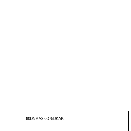
80DNMA2-0D75DK
A
K