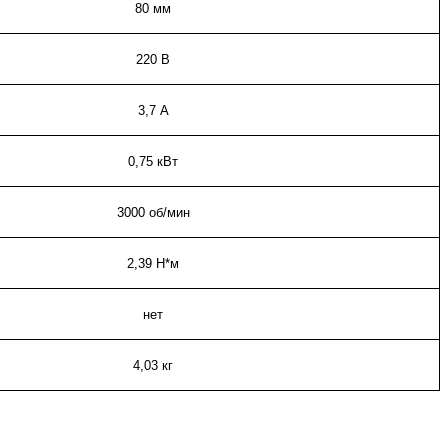
80 мм
220 В
3,7 А
0,75 кВт
3000 об/мин
2,39 Н*м
нет
4,03 кг