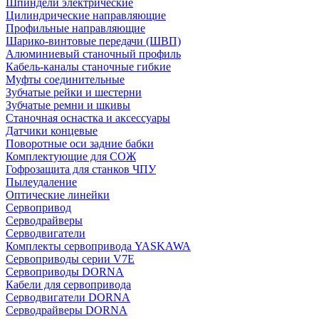
Шпиндели электрические
Цилиндрические направляющие
Профильные направляющие
Шарико-винтовые передачи (ШВП)
Алюминиевый станочный профиль
Кабель-каналы станочные гибкие
Муфты соединительные
Зубчатые рейки и шестерни
Зубчатые ремни и шкивы
Станочная оснастка и аксессуары
Датчики концевые
Поворотные оси задние бабки
Комплектующие для СОЖ
Гофрозащита для станков ЧПУ
Пылеудаление
Оптические линейки
Сервопривод
Серводрайверы
Серводвигатели
Комплекты сервопривода YASKAWA
Сервоприводы серии V7E
Сервоприводы DORNA
Кабели для сервопривода
Серводвигатели DORNA
Серводрайверы DORNA