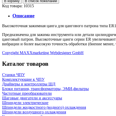
Код товара: 10315
Описание
Высокоточная зажимная цанга для цангового патрона типа ER11
Предназначена для зажима инструмента или детали цилиндриче
цанговый патрон. Высокоточные цанги серии ER увеличивают
вибрации и более высокую точность обработки (биение менее, 
Copyright MAXXmarketing Webdesigner GmbH
Каталог товаров
Станки ЧПУ
Комплектующие к ЧПУ
Драйверы и контроллеры ШД
Блоки питания, трансформаторы, ЭМИ-фильтры
Частотные преобразователи
Шаговые двигатели и аксессуары
Шпиндели электрические
Шпиндели жидкостного (водного) охлаждения
Шпиндели воздушного охлаждения