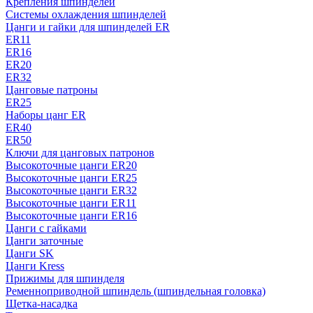
Крепления шпинделей
Системы охлаждения шпинделей
Цанги и гайки для шпинделей ER
ER11
ER16
ER20
ER32
Цанговые патроны
ER25
Наборы цанг ER
ER40
ER50
Ключи для цанговых патронов
Высокоточные цанги ER20
Высокоточные цанги ER25
Высокоточные цанги ER32
Высокоточные цанги ER11
Высокоточные цанги ER16
Цанги с гайками
Цанги заточные
Цанги SK
Цанги Kress
Прижимы для шпинделя
Ременноприводной шпиндель (шпиндельная головка)
Щетка-насадка