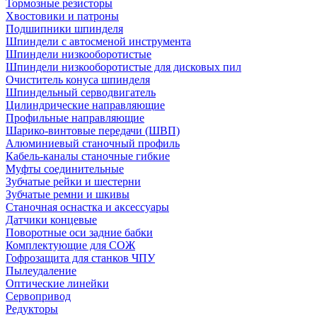
Тормозные резисторы
Хвостовики и патроны
Подшипники шпинделя
Шпиндели с автосменой инструмента
Шпиндели низкооборотистые
Шпиндели низкооборотистые для дисковых пил
Очиститель конуса шпинделя
Шпиндельный серводвигатель
Цилиндрические направляющие
Профильные направляющие
Шарико-винтовые передачи (ШВП)
Алюминиевый станочный профиль
Кабель-каналы станочные гибкие
Муфты соединительные
Зубчатые рейки и шестерни
Зубчатые ремни и шкивы
Станочная оснастка и аксессуары
Датчики концевые
Поворотные оси задние бабки
Комплектующие для СОЖ
Гофрозащита для станков ЧПУ
Пылеудаление
Оптические линейки
Сервопривод
Редукторы