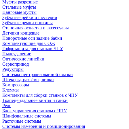
Муфты разрезные
Стальные муфты
Цанговые муфты
Зубчатые рейки и шестерни
Зубчатые ремни и шкивы
Станочная оснастка и аксессуары
Датчики концевые
Поворотные оси задние бабки
Комплектующие для СОЖ
Гофрозащита для станков ЧПУ
Пылеудаление
Оптические линейки
Сервопривод
Редукторы
Системы централизованной смазки
Штекеры, разъёмы, вилки
Компрессоры
Клеммы
Комплекты для сборки станков с ЧПУ
Трапецеидальные винты и гайки
Реле
Блок управления станком с ЧПУ
Шлифовальные системы
Расточные системы
Системы измерения и позиционирования