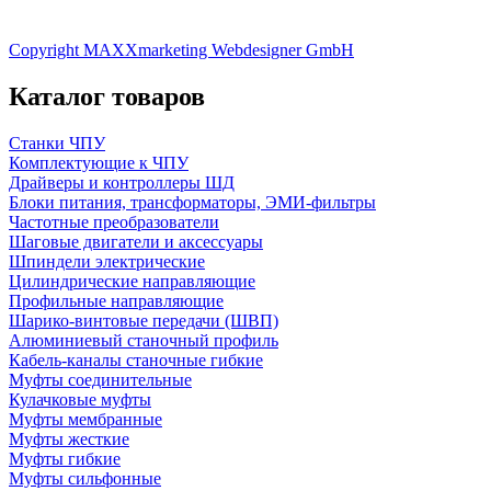
Copyright MAXXmarketing Webdesigner GmbH
Каталог товаров
Станки ЧПУ
Комплектующие к ЧПУ
Драйверы и контроллеры ШД
Блоки питания, трансформаторы, ЭМИ-фильтры
Частотные преобразователи
Шаговые двигатели и аксессуары
Шпиндели электрические
Цилиндрические направляющие
Профильные направляющие
Шарико-винтовые передачи (ШВП)
Алюминиевый станочный профиль
Кабель-каналы станочные гибкие
Муфты соединительные
Кулачковые муфты
Муфты мембранные
Муфты жесткие
Муфты гибкие
Муфты сильфонные