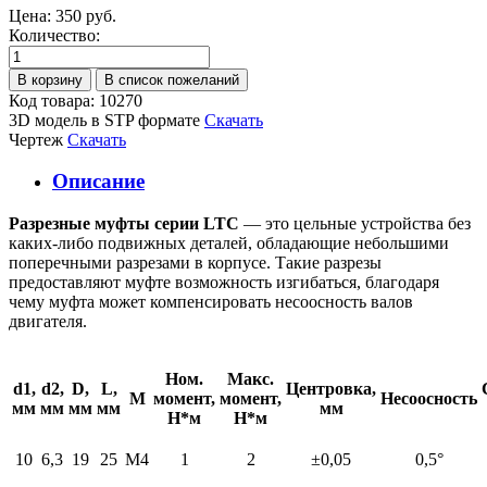
Цена:
350 руб.
Количество:
Код товара: 10270
3D модель в STP формате
Скачать
Чертеж
Скачать
Описание
Разрезные муфты серии LTC
— это цельные устройства без
каких-либо подвижных деталей, обладающие небольшими
поперечными разрезами в корпусе. Такие разрезы
предоставляют муфте возможность изгибаться, благодаря
чему муфта может компенсировать несоосность валов
двигателя.
Ном.
Макс.
d1,
d2,
D,
L,
Центровка,
М
момент,
момент,
Несоосность
мм
мм
мм
мм
мм
Н*м
Н*м
10
6,3
19
25
М4
1
2
±0,05
0,5°