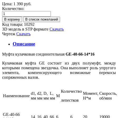
Цена:
1 390 руб.
Количество:
Код товара: 10292
3D модель в STP формате
Скачать
Чертеж
Скачать
Описание
Муфта кулачковая соединительная
GE-40-66-14*16
Кулачковая муфта GE состоит из двух полумуфт, между
которыми помещена звездочка. Она выполняет роль упругого
элемента, компенсирующего возможные перекосы
сопряженных валов.
Количество
d1,
d2,
D,
L,
Момент,
Скорость,
Наименование
М
мм
мм
мм
мм
Н*м
об/мин
лепестков
GE-40-66
14
16
40
66
6
6
20
19000