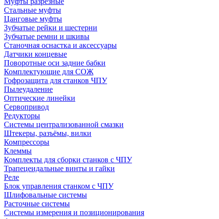
Муфты разрезные
Стальные муфты
Цанговые муфты
Зубчатые рейки и шестерни
Зубчатые ремни и шкивы
Станочная оснастка и аксессуары
Датчики концевые
Поворотные оси задние бабки
Комплектующие для СОЖ
Гофрозащита для станков ЧПУ
Пылеудаление
Оптические линейки
Сервопривод
Редукторы
Системы централизованной смазки
Штекеры, разъёмы, вилки
Компрессоры
Клеммы
Комплекты для сборки станков с ЧПУ
Трапецеидальные винты и гайки
Реле
Блок управления станком с ЧПУ
Шлифовальные системы
Расточные системы
Системы измерения и позиционирования