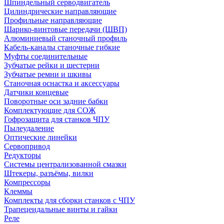
Шпиндельный серводвигатель
Цилиндрические направляющие
Профильные направляющие
Шарико-винтовые передачи (ШВП)
Алюминиевый станочный профиль
Кабель-каналы станочные гибкие
Муфты соединительные
Зубчатые рейки и шестерни
Зубчатые ремни и шкивы
Станочная оснастка и аксессуары
Датчики концевые
Поворотные оси задние бабки
Комплектующие для СОЖ
Гофрозащита для станков ЧПУ
Пылеудаление
Оптические линейки
Сервопривод
Редукторы
Системы централизованной смазки
Штекеры, разъёмы, вилки
Компрессоры
Клеммы
Комплекты для сборки станков с ЧПУ
Трапецеидальные винты и гайки
Реле