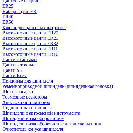
Цанговые патроны
ER25
Наборы цанг ER
ER40
ER50
Ключи для цанговых патронов
Высокоточные цанги ER20
Высокоточные цанги ER25
Высокоточные цанги ER32
Высокоточные цанги ER11
Высокоточные цанги ER16
Цанги с гайками
Цанги заточные
Цанги SK
Цанги Kress
Прижимы для шпинделя
Ременноприводной шпиндель (шпиндельная головка)
Щетка-насадка
Тормозные резисторы
Хвостовики и патроны
Подшипники шпинделя
Шпиндели с автосменой инструмента
Шпиндели низкооборотистые
Шпиндели низкооборотистые для дисковых пил
Очиститель конуса шпинделя