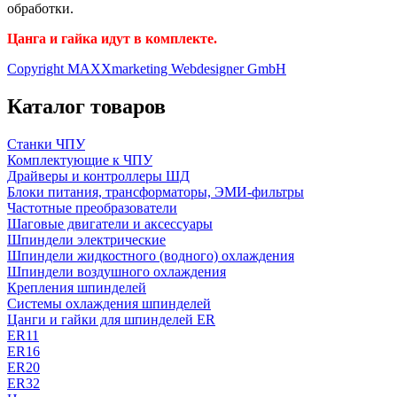
обработки.
Цанга и гайка идут в комплекте.
Copyright MAXXmarketing Webdesigner GmbH
Каталог товаров
Станки ЧПУ
Комплектующие к ЧПУ
Драйверы и контроллеры ШД
Блоки питания, трансформаторы, ЭМИ-фильтры
Частотные преобразователи
Шаговые двигатели и аксессуары
Шпиндели электрические
Шпиндели жидкостного (водного) охлаждения
Шпиндели воздушного охлаждения
Крепления шпинделей
Системы охлаждения шпинделей
Цанги и гайки для шпинделей ER
ER11
ER16
ER20
ER32