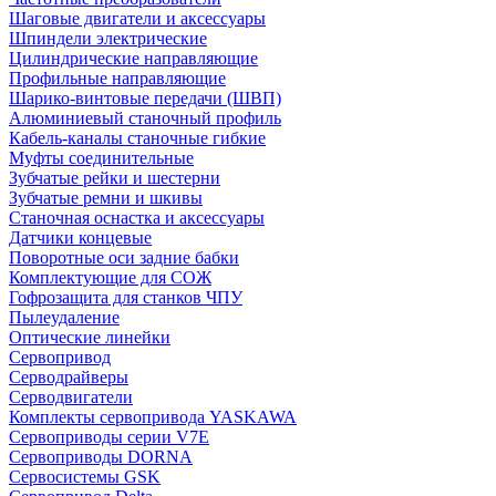
Шаговые двигатели и аксессуары
Шпиндели электрические
Цилиндрические направляющие
Профильные направляющие
Шарико-винтовые передачи (ШВП)
Алюминиевый станочный профиль
Кабель-каналы станочные гибкие
Муфты соединительные
Зубчатые рейки и шестерни
Зубчатые ремни и шкивы
Станочная оснастка и аксессуары
Датчики концевые
Поворотные оси задние бабки
Комплектующие для СОЖ
Гофрозащита для станков ЧПУ
Пылеудаление
Оптические линейки
Сервопривод
Серводрайверы
Серводвигатели
Комплекты сервопривода YASKAWA
Сервоприводы серии V7E
Сервоприводы DORNA
Сервосистемы GSK