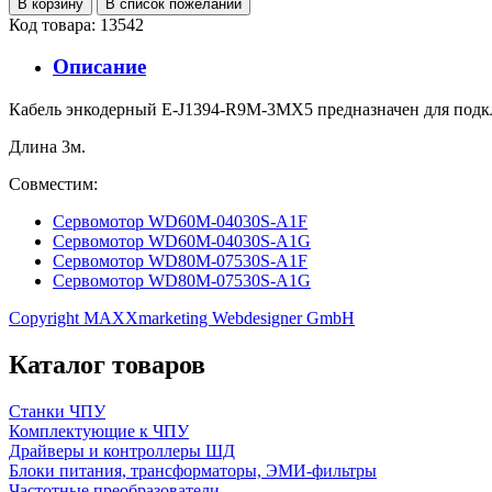
Код товара: 13542
Описание
Кабель энкодерный E-J1394-R9M-3MX5 предназначен для подкл
Длина 3м.
Совместим:
Сервомотор WD60M-04030S-A1F
Сервомотор WD60M-04030S-A1G
Сервомотор WD80M-07530S-A1F
Сервомотор WD80M-07530S-A1G
Copyright MAXXmarketing Webdesigner GmbH
Каталог товаров
Станки ЧПУ
Комплектующие к ЧПУ
Драйверы и контроллеры ШД
Блоки питания, трансформаторы, ЭМИ-фильтры
Частотные преобразователи