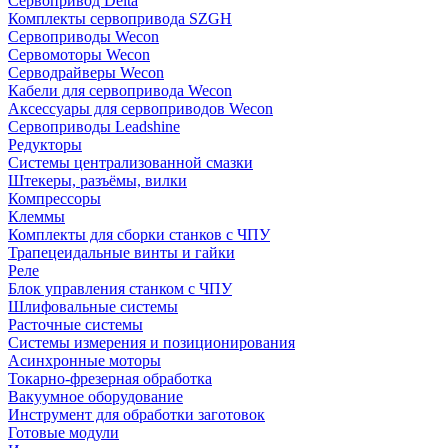
Сервопривод Delta
Комплекты сервопривода SZGH
Сервоприводы Wecon
Сервомоторы Wecon
Серводрайверы Wecon
Кабели для сервопривода Wecon
Аксессуары для сервоприводов Wecon
Сервоприводы Leadshine
Редукторы
Системы централизованной смазки
Штекеры, разъёмы, вилки
Компрессоры
Клеммы
Комплекты для сборки станков с ЧПУ
Трапецеидальные винты и гайки
Реле
Блок управления станком с ЧПУ
Шлифовальные системы
Расточные системы
Системы измерения и позиционирования
Асинхронные моторы
Токарно-фрезерная обработка
Вакуумное оборудование
Инструмент для обработки заготовок
Готовые модули