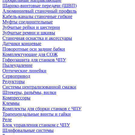
Профильные направляющие
Шарико-винтовые передачи (ШВП)
Алюминиевый станочный профиль
Кабель-каналы станочные гибкие
Муфты соединительные
Зубчатые рейки и шестерни
Зубчатые ремни и шкивы
Станочная оснастка и аксессуары
Датчики концевые
Поворотные оси задние бабки
Комплектующие для СОЖ
Гофрозащита для станков ЧПУ
Пылеудаление
Оптические линейки
Сервопривод
Редукторы
Системы централизованной смазки
Штекеры, разъёмы, вилки
Компрессоры
Клеммы
Комплекты для сборки станков с ЧПУ
Трапецеидальные винты и гайки
Реле
Блок управления станком с ЧПУ
Шлифовальные системы